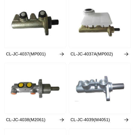


CL-JC-4037(MP001)
CL-JC-4037A(MP002)


CL-JC-4038(M2061)
CL-JC-4039(M4051)