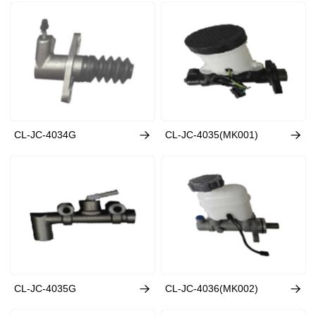


CL-JC-4034G
CL-JC-4035(MK001)


CL-JC-4035G
CL-JC-4036(MK002)